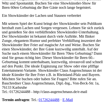
Witz und Spontanität. Buchen Sie eine Showkünstler-Show für
Ihren 60ten Geburtstag die Ihre Gäste noch lange begeistert.
Ein Showkünstler der Lachen und Staunen verbreitet
Mit seinem Spiel der Kunst bringt der Showkünstler sein Publikum
herzhaft zum Lachen und Sorgen vergessen. Lehnen Sie sich zurück
und genießen Sie den verblüffenden Showkünstler-Unterhaltung.
Der Showkünstler ist bekannt durch viele Auftritte. Mit flinker
Zunge, elegantem Humor und perfekter Verblüffung inszeniert der
Showkünstler Ihre Feier auf magische Art und Weise. Buchen Sie
einen Showkünstler, der Ihre Gäste kurzweilig unterhält. Auf der
Suche nach einem Showkünstler für Ihren 70ten Geburtstag? Dann
sind Sie genau richtig hier. Dieser Showkünstler für Ihren 60.-
Geburtstag kommt unterhaltsam, kurzweilig, niveauvoll und schnell
auf den Punkt. Die ideale Ergänzung zur Show oder eine pfiffige
Entertainment-Variante. Showkünstler Claus Augenschmaus ist der
ideale Künstler für Ihre Feier z.B. in Rheinland-Pfalz und Bayern.
Möchten Sie buchen oder haben Sie Fragen? Bitte rufen Sie an.
Bauchredner Claus Augenschmaus, Dipl.-Ing., Von-Beck-Str. 1a,
76133 Karlsruhe
Tel.: 01726244488 - http://claus-augenschmaus.de/e-mail
Termin anfragen
:
Tel.:
01726244488
·
E-Mail