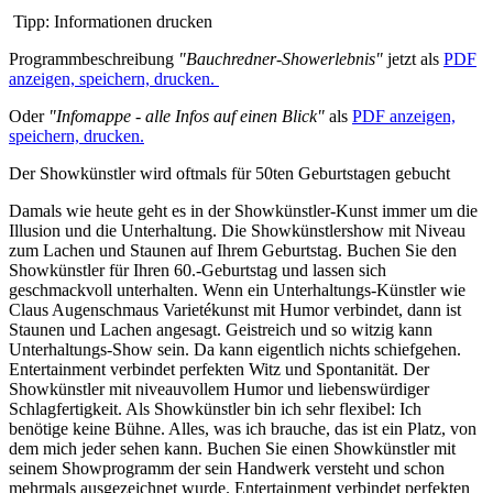
Tipp: Informationen drucken
Programmbeschreibung
"Bauchredner-Showerlebnis"
jetzt als
PDF
anzeigen, speichern, drucken.
Oder
"Infomappe - alle Infos auf einen Blick"
als
PDF anzeigen,
speichern, drucken.
Der Showkünstler wird oftmals für 50ten Geburtstagen gebucht
Damals wie heute geht es in der Showkünstler-Kunst immer um die
Illusion und die Unterhaltung. Die Showkünstlershow mit Niveau
zum Lachen und Staunen auf Ihrem Geburtstag. Buchen Sie den
Showkünstler für Ihren 60.-Geburtstag und lassen sich
geschmackvoll unterhalten. Wenn ein Unterhaltungs-Künstler wie
Claus Augenschmaus Varietékunst mit Humor verbindet, dann ist
Staunen und Lachen angesagt. Geistreich und so witzig kann
Unterhaltungs-Show sein. Da kann eigentlich nichts schiefgehen.
Entertainment verbindet perfekten Witz und Spontanität. Der
Showkünstler mit niveauvollem Humor und liebenswürdiger
Schlagfertigkeit. Als Showkünstler bin ich sehr flexibel: Ich
benötige keine Bühne. Alles, was ich brauche, das ist ein Platz, von
dem mich jeder sehen kann. Buchen Sie einen Showkünstler mit
seinem Showprogramm der sein Handwerk versteht und schon
mehrmals ausgezeichnet wurde. Entertainment verbindet perfekten